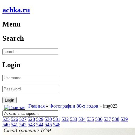
achka.ru
Menu
Search
Login
Главная
»
Фотографии 80-х годов
» img023
525
526
527
528
529
530
531
532
533
534
535
536
537
538
539
540
541
542
543
544
545
546