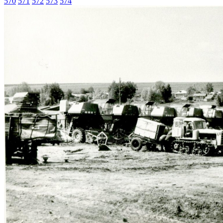
570
571
572
573
574