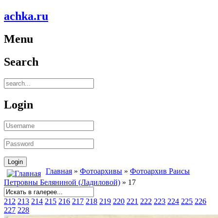
achka.ru
Menu
Search
Login
Главная
»
Фотоархивы
»
Фотоархив Раисы
Петровны Беляниной (Ладиловой)
» 17
212
213
214
215
216
217
218
219
220
221
222
223
224
225
226
227
228