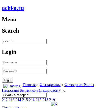
achka.ru
Menu
Search
Login
Главная
»
Фотоархивы
»
Фотоархив Раисы
Петровны Беляниной (Ладиловой)
» 6
212
213
214
215
216
217
218
219