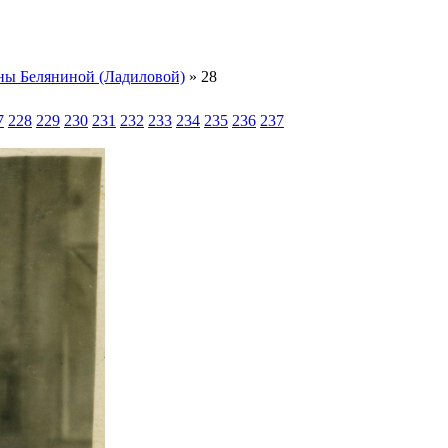
ны Беляниной (Ладиловой)
» 28
7
228
229
230
231
232
233
234
235
236
237