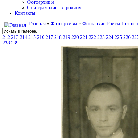
Фотоархивы
Они сражались за родину
Контакты
Главная
»
Фотоархивы
»
Фотоархив Раисы Петров
212
213
214
215
216
217
218
219
220
221
222
223
224
225
226
22
238
239