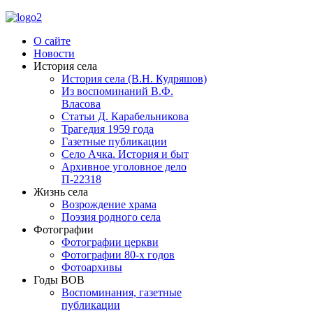
О сайте
Новости
История села
История села (В.Н. Кудряшов)
Из воспоминаний В.Ф.
Власова
Статьи Д. Карабельникова
Трагедия 1959 года
Газетные публикации
Село Ачка. История и быт
Архивное уголовное дело
П-22318
Жизнь села
Возрождение храма
Поэзия родного села
Фотографии
Фотографии церкви
Фотографии 80-х годов
Фотоархивы
Годы ВОВ
Воспоминания, газетные
публикации