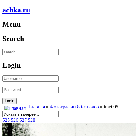
achka.ru
Menu
Search
Login
Главная
»
Фотографии 80-х годов
» img005
525
526
527
528