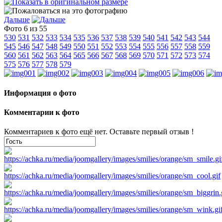
Дальше
Фото 6 из 55
530
531
532
533
534
535
536
537
538
539
540
541
542
543
544
545
546
547
548
549
550
551
552
553
554
555
556
557
558
559
560
561
562
563
564
565
566
567
568
569
570
571
572
573
574
575
576
577
578
579
Информация о фото
Комментарии к фото
Комментариев к фото ещё нет. Оставьте первый отзыв !