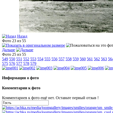
Назад
Фото 23 из 55
Дальше
Фото 25 из 55
549
550
551
552
553
554
555
556
557
558
559
560
561
562
563
56
575
576
577
578
579
Информация о фото
Комментарии к фото
Комментариев к фото ещё нет. Оставьте первый отзыв !