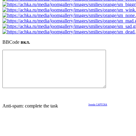
BBCode
вкл.
Anti-spam: complete the task
Joomla CAPTCHA