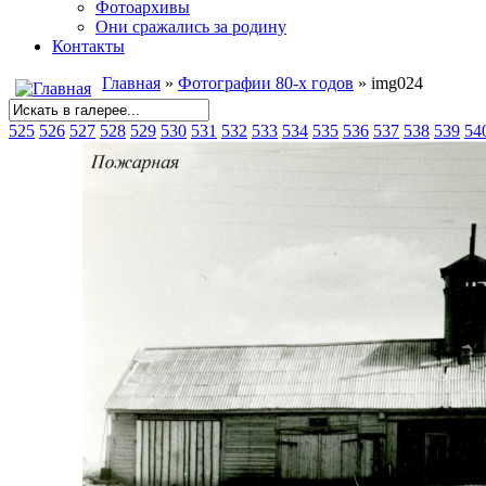
Фотоархивы
Они сражались за родину
Контакты
Главная
»
Фотографии 80-х годов
» img024
525
526
527
528
529
530
531
532
533
534
535
536
537
538
539
54