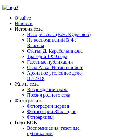
О сайте
Новости
История села
История села (В.Н. Кудряшов)
Из воспоминаний В.Ф.
Власова
Статьи Д. Карабельникова
Трагедия 1959 года
Газетные публикации
Село Ачка. История и быт
Архивное уголовное дело
П-22318
Жизнь села
Возрождение храма
Поэзия родного села
Фотографии
Фотографии церкви
Фотографии 80-х годов
Фотоархивы
Годы ВОВ
Воспоминания, газетные
публикации