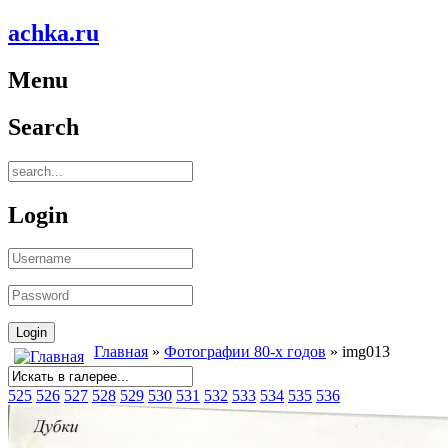
achka.ru
Menu
Search
Login
Главная
»
Фотографии 80-х годов
» img013
525
526
527
528
529
530
531
532
533
534
535
536