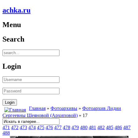
achka.ru
Menu
Search
Login
Главная
»
Фотоархивы
»
Фотоархив Лидии
Сергеевны Шеяновой (Архиповой)
» 17
471
472
473
474
475
476
477
478
479
480
481
482
485
486
487
488