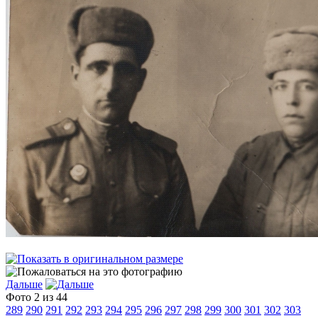
Дальше
Фото 2 из 44
289
290
291
292
293
294
295
296
297
298
299
300
301
302
303