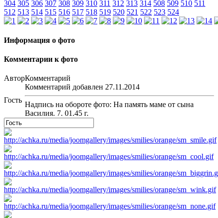
304
305
306
307
308
309
310
311
312
313
314
508
509
510
511
512
513
514
515
516
517
518
519
520
521
522
523
524
Информация о фото
Комментарии к фото
Автор
Комментарий
Комментарий добавлен 27.11.2014
Гость
Надпись на обороте фото: На память маме от сына
Василия. 7. 01.45 г.