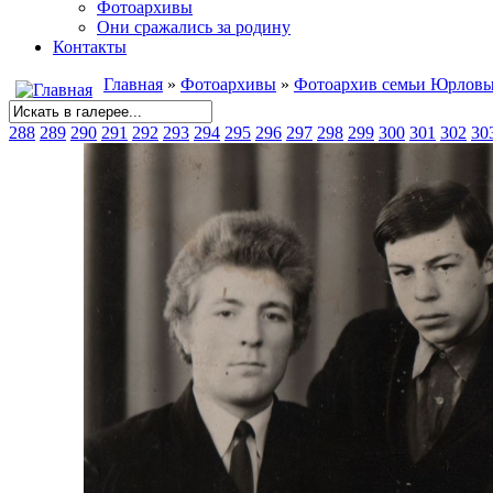
Фотоархивы
Они сражались за родину
Контакты
Главная
»
Фотоархивы
»
Фотоархив семьи Юрлов
288
289
290
291
292
293
294
295
296
297
298
299
300
301
302
30