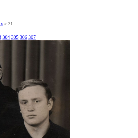
ых
» 21
3
304
305
306
307