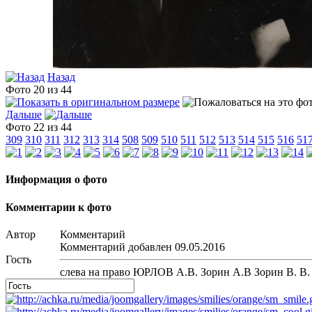
Назад
Фото 20 из 44
Дальше
Фото 22 из 44
309
310
311
312
313
314
508
509
510
511
512
513
514
515
516
51
Информация о фото
Комментарии к фото
Автор
Комментарий
Комментарий добавлен 09.05.2016
Гость
слева на право ЮРЛОВ А.В. Зорин А.В Зорин В. В.