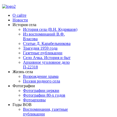
О сайте
Новости
История села
История села (В.Н. Кудряшов)
Из воспоминаний В.Ф.
Власова
Статьи Д. Карабельникова
Трагедия 1959 года
Газетные публикации
Село Ачка. История и быт
Архивное уголовное дело
П-22318
Жизнь села
Возрождение храма
Поэзия родного села
Фотографии
Фотографии церкви
Фотографии 80-х годов
Фотоархивы
Годы ВОВ
Воспоминания, газетные
публикации