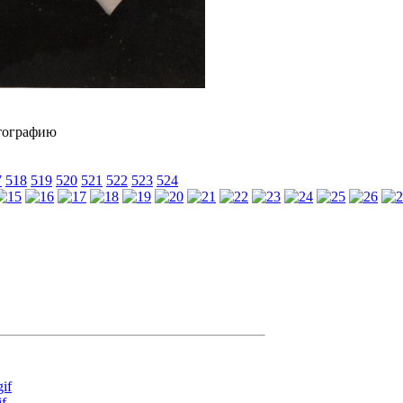
7
518
519
520
521
522
523
524