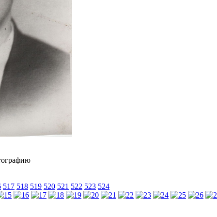
6
517
518
519
520
521
522
523
524