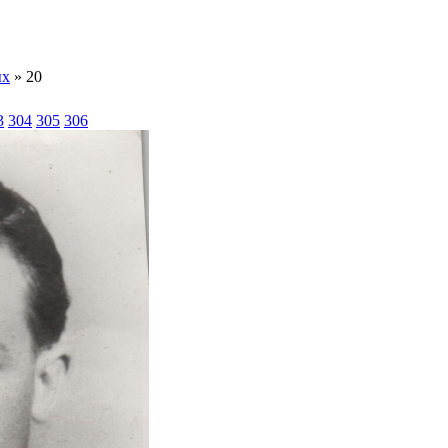
ых
» 20
3
304
305
306