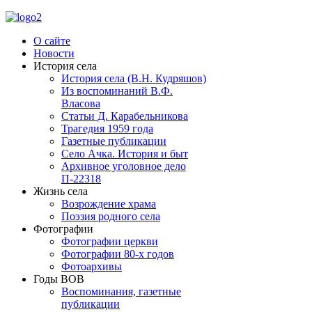
О сайте
Новости
История села
История села (В.Н. Кудряшов)
Из воспоминаний В.Ф.
Власова
Статьи Д. Карабельникова
Трагедия 1959 года
Газетные публикации
Село Ачка. История и быт
Архивное уголовное дело
П-22318
Жизнь села
Возрождение храма
Поэзия родного села
Фотографии
Фотографии церкви
Фотографии 80-х годов
Фотоархивы
Годы ВОВ
Воспоминания, газетные
публикации