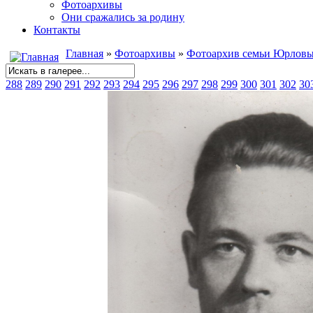
Фотоархивы
Они сражались за родину
Контакты
Главная
»
Фотоархивы
»
Фотоархив семьи Юрлов
288
289
290
291
292
293
294
295
296
297
298
299
300
301
302
30