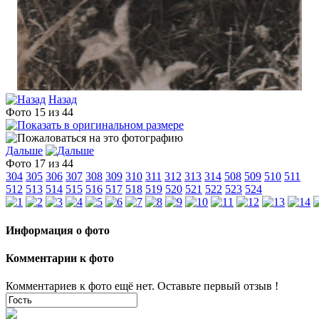
Назад
Фото 15 из 44
Дальше
Фото 17 из 44
304
305
306
307
308
309
310
311
312
313
314
508
509
510
511
512
513
514
515
516
517
518
519
520
521
522
523
524
Информация о фото
Комментарии к фото
Комментариев к фото ещё нет. Оставьте первый отзыв !