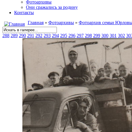
Фотоархивы
Они сражались за родину
Контакты
Главная
»
Фотоархивы
»
Фотоархив семьи Юрлов
288
289
290
291
292
293
294
295
296
297
298
299
300
301
302
30