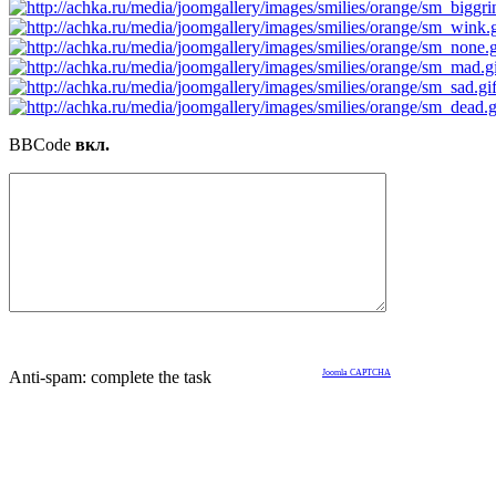
BBCode
вкл.
Anti-spam: complete the task
Joomla CAPTCHA