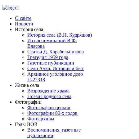
О сайте
Новости
История села
История села (В.Н. Кудряшов)
Из воспоминаний В.Ф.
Власова
Статьи Д. Карабельникова
Трагедия 1959 года
Газетные публикации
Село Ачка. История и быт
Архивное уголовное дело
П-22318
Жизнь села
Возрождение храма
Поэзия родного села
Фотографии
Фотографии церкви
Фотографии 80-х годов
Фотоархивы
Годы ВОВ
Воспоминания, газетные
публикации