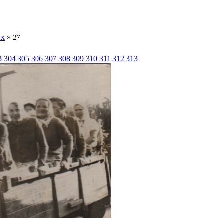
ых
» 27
3
304
305
306
307
308
309
310
311
312
313