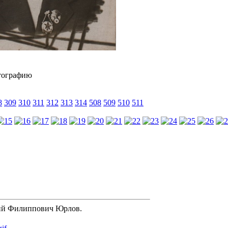
8
309
310
311
312
313
314
508
509
510
511
лий Филиппович Юрлов.