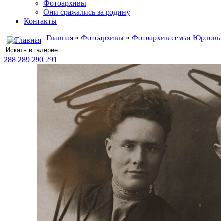
Фотоархивы
Они сражались за родину
Контакты
Главная
»
Фотоархивы
»
Фотоархив семьи Юрлов
288
289
290
291