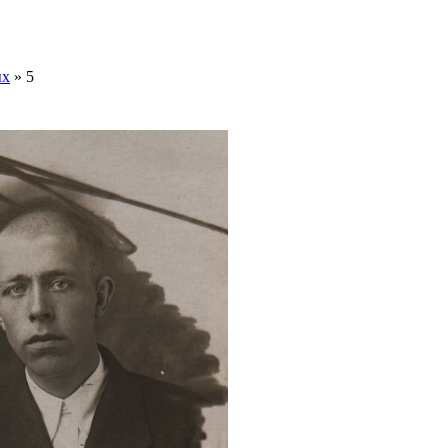
ых
» 5