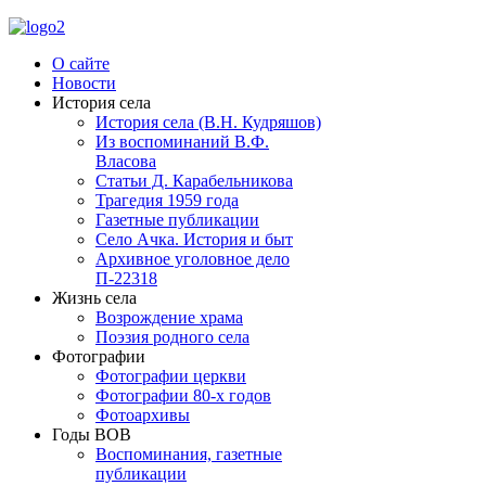
О сайте
Новости
История села
История села (В.Н. Кудряшов)
Из воспоминаний В.Ф.
Власова
Статьи Д. Карабельникова
Трагедия 1959 года
Газетные публикации
Село Ачка. История и быт
Архивное уголовное дело
П-22318
Жизнь села
Возрождение храма
Поэзия родного села
Фотографии
Фотографии церкви
Фотографии 80-х годов
Фотоархивы
Годы ВОВ
Воспоминания, газетные
публикации