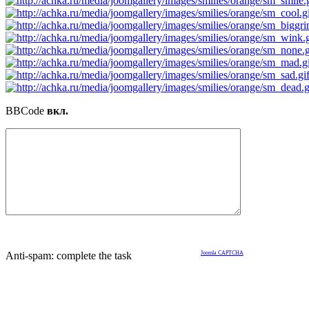
BBCode
вкл.
Anti-spam: complete the task
Joomla CAPTCHA