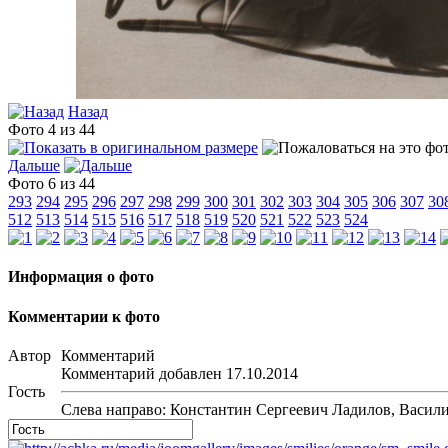
Назад
Фото 4 из 44
Дальше
Фото 6 из 44
293
294
295
296
297
298
299
300
301
302
303
304
305
306
307
30
512
513
514
515
516
517
518
519
520
521
522
523
524
Информация о фото
Комментарии к фото
Автор
Комментарий
Комментарий добавлен 17.10.2014
Гость
Слева направо: Константин Сергеевич Ладилов, Васи